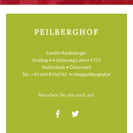
PEILBERGHOF
Familie Riedlsberger
Grubing 6 • Güterweg Lahn • 5731
Hollersbach • Österreich
Tel.:
+43 664 8766765
•
info@peilberghof.at
Besuchen Sie uns auch auf:
F
T
a
w
c
i