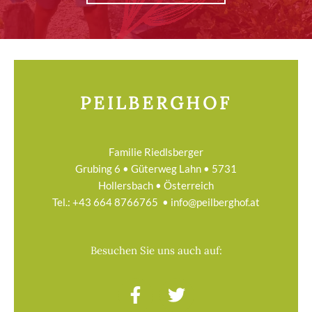
PEILBERGHOF
Familie Riedlsberger
Grubing 6 • Güterweg Lahn • 5731
Hollersbach • Österreich
Tel.:
+43 664 8766765
•
info@peilberghof.at
Besuchen Sie uns auch auf:
F
T